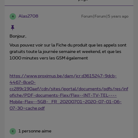
Alas2708
Forum|Forum|5 years ago
A
Bonjour,
Vous pouvez voir sur la Fiche du produit que les appels sont
gratuits toute la journée semaine et weekend, et que les
1000 minutes vers les GSM également
https://www.proximus.be/dam/jcr:d3615247-9dcb-
4467-8ce0-
cc289c190aef/cdn/sites/iportal/documents/pdfs/res/inf
ofiche/PDF-documents-Flex/Flex--INT-TV-TEL----
Mobile-Flex--5GB-_FR_20200701~2020-07-01-06-
07-30~cache.pdf
1 personne aime
K