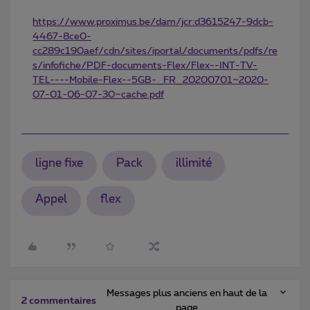
https://www.proximus.be/dam/jcr:d3615247-9dcb-
4467-8ce0-
cc289c190aef/cdn/sites/iportal/documents/pdfs/re
s/infofiche/PDF-documents-Flex/Flex--INT-TV-
TEL----Mobile-Flex--5GB-_FR_20200701~2020-
07-01-06-07-30~cache.pdf
ligne fixe
Pack
illimité
Appel
flex
Messages plus anciens en haut de la
2 commentaires
page