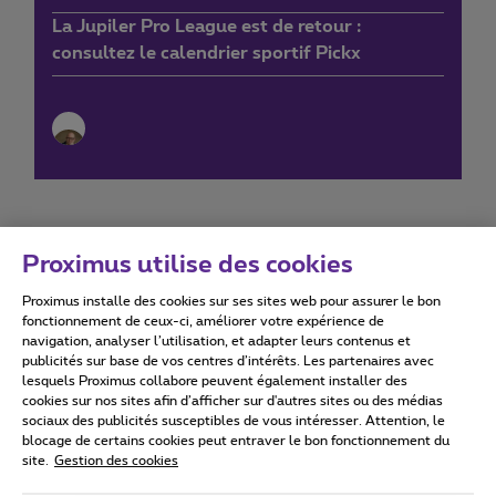
La Jupiler Pro League est de retour :
consultez le calendrier sportif Pickx
Proximus utilise des cookies
Proximus installe des cookies sur ses sites web pour assurer le bon
Conditions d'utilisation
Accessibility statement
fonctionnement de ceux-ci, améliorer votre expérience de
navigation, analyser l’utilisation, et adapter leurs contenus et
publicités sur base de vos centres d’intérêts. Les partenaires avec
lesquels Proximus collabore peuvent également installer des
cookies sur nos sites afin d’afficher sur d'autres sites ou des médias
sociaux des publicités susceptibles de vous intéresser. Attention, le
Tous droits réservés. ©
2026
Proximus
blocage de certains cookies peut entraver le bon fonctionnement du
site.
Gestion des cookies
Conditions générales, info consommateur
Liste des prix et tarifs
Accessibilité
Vie privée