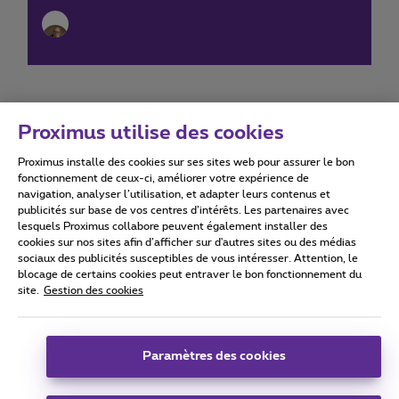
Proximus utilise des cookies
Proximus installe des cookies sur ses sites web pour assurer le bon
Conditions d'utilisation
Accessibility statement
fonctionnement de ceux-ci, améliorer votre expérience de
navigation, analyser l’utilisation, et adapter leurs contenus et
publicités sur base de vos centres d’intérêts. Les partenaires avec
lesquels Proximus collabore peuvent également installer des
cookies sur nos sites afin d’afficher sur d'autres sites ou des médias
sociaux des publicités susceptibles de vous intéresser. Attention, le
Tous droits réservés. ©
2026
Proximus
blocage de certains cookies peut entraver le bon fonctionnement du
site.
Gestion des cookies
Conditions générales, info consommateur
Liste des prix et tarifs
Accessibilité
Vie privée
Politique de gestion des cookies
Cookie manager
Coordonnées de l’entreprise
Paramètres des cookies
Ce site a été créé et est géré conformément au droit belge.
Boulevard du Roi Albert II 27 - B-1030 Bruxelles.