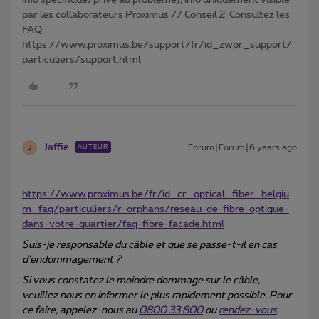
info spécifique/privé au problème), info uniquement visible
par les collaborateurs Proximus // Conseil 2: Consultez les
FAQ
https://www.proximus.be/support/fr/id_zwpr_support/
particuliers/support.html
Jaffie
Forum|Forum|6 years ago
AUTEUR
J
https://www.proximus.be/fr/id_cr_optical_fiber_belgiu
m_faq/particuliers/r-orphans/reseau-de-fibre-optique-
dans-votre-quartier/faq-fibre-facade.html
Suis-je responsable du câble et que se passe-t-il en cas
d'endommagement ?
Si vous constatez le moindre dommage sur le câble,
veuillez nous en informer le plus rapidement possible. Pour
ce faire, appelez-nous au
0800 33 800
ou
rendez-vous