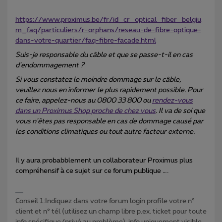
https://www.proximus.be/fr/id_cr_optical_fiber_belgiu
m_faq/particuliers/r-orphans/reseau-de-fibre-optique-
dans-votre-quartier/faq-fibre-facade.html
Suis-je responsable du câble et que se passe-t-il en cas
d'endommagement ?
Si vous constatez le moindre dommage sur le câble,
veuillez nous en informer le plus rapidement possible. Pour
ce faire, appelez-nous au 0800 33 800 ou
rendez-vous
dans un Proximus Shop proche de chez vous
. Il va de soi que
vous n'êtes pas responsable en cas de dommage causé par
les conditions climatiques ou tout autre facteur externe.
Il y aura probabblement un collaborateur Proximus plus
compréhensif à ce sujet sur ce forum publique ….
Conseil 1:Indiquez dans votre forum login profile votre n°
client et n° tél (utilisez un champ libre p.ex. ticket pour toute