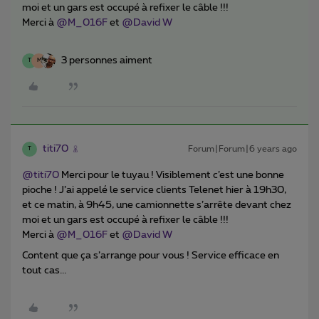
moi et un gars est occupé à refixer le câble !!!
Merci à
@M_016F
et
@David W
3 personnes aiment
T
M
titi70
Forum|Forum|6 years ago
T
@titi70
Merci pour le tuyau ! Visiblement c’est une bonne
pioche ! J’ai appelé le service clients Telenet hier à 19h30,
et ce matin, à 9h45, une camionnette s’arrête devant chez
moi et un gars est occupé à refixer le câble !!!
Merci à
@M_016F
et
@David W
Content que ça s’arrange pour vous ! Service efficace en
tout cas...