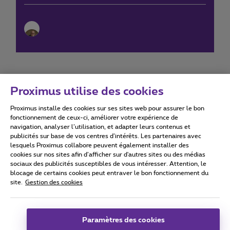
Proximus utilise des cookies
Proximus installe des cookies sur ses sites web pour assurer le bon
Conditions d'utilisation
Accessibility statement
fonctionnement de ceux-ci, améliorer votre expérience de
navigation, analyser l’utilisation, et adapter leurs contenus et
publicités sur base de vos centres d’intérêts. Les partenaires avec
lesquels Proximus collabore peuvent également installer des
cookies sur nos sites afin d’afficher sur d'autres sites ou des médias
sociaux des publicités susceptibles de vous intéresser. Attention, le
Tous droits réservés. ©
2026
Proximus
blocage de certains cookies peut entraver le bon fonctionnement du
site.
Gestion des cookies
Conditions générales, info consommateur
Liste des prix et tarifs
Accessibilité
Vie privée
Politique de gestion des cookies
Cookie manager
Coordonnées de l’entreprise
Paramètres des cookies
Ce site a été créé et est géré conformément au droit belge.