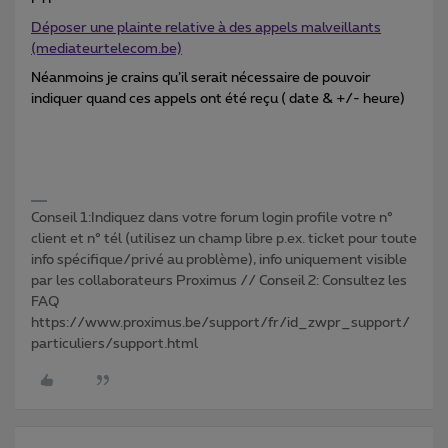
Déposer une plainte relative à des appels malveillants
(mediateurtelecom.be)
Néanmoins je crains qu’il serait nécessaire de pouvoir
indiquer quand ces appels ont été reçu ( date & +/- heure)
Conseil 1:Indiquez dans votre forum login profile votre n°
client et n° tél (utilisez un champ libre p.ex. ticket pour toute
info spécifique/privé au problème), info uniquement visible
par les collaborateurs Proximus // Conseil 2: Consultez les
FAQ
https://www.proximus.be/support/fr/id_zwpr_support/
particuliers/support.html