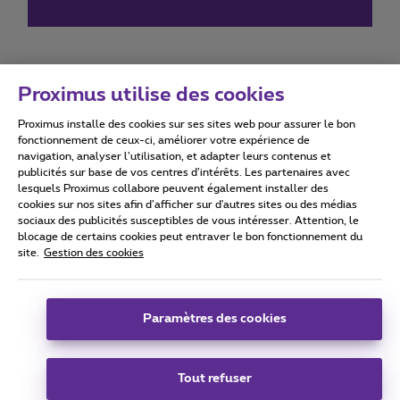
Proximus utilise des cookies
Proximus installe des cookies sur ses sites web pour assurer le bon
Conditions d'utilisation
Accessibility statement
fonctionnement de ceux-ci, améliorer votre expérience de
navigation, analyser l’utilisation, et adapter leurs contenus et
publicités sur base de vos centres d’intérêts. Les partenaires avec
lesquels Proximus collabore peuvent également installer des
cookies sur nos sites afin d’afficher sur d'autres sites ou des médias
sociaux des publicités susceptibles de vous intéresser. Attention, le
Tous droits réservés. ©
2026
Proximus
blocage de certains cookies peut entraver le bon fonctionnement du
site.
Gestion des cookies
Conditions générales, info consommateur
Liste des prix et tarifs
Accessibilité
Vie privée
Politique de gestion des cookies
Cookie manager
Coordonnées de l’entreprise
Paramètres des cookies
Ce site a été créé et est géré conformément au droit belge.
Boulevard du Roi Albert II 27 - B-1030 Bruxelles.
Tout refuser