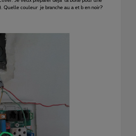
activer. Je veux préparer déjà la boite pour une
). Quelle couleur je branche au a et b en noir?