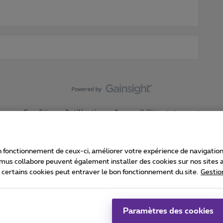
Conditions d'utilisation
Accessibility statement
 fonctionnement de ceux-ci, améliorer votre expérience de navigation, a
imus collabore peuvent également installer des cookies sur nos sites af
e certains cookies peut entraver le bon fonctionnement du site.
Gestio
Proximus
consommateur
Liste des prix et tarifs
Accessibilité
stion des cookies
Cookie manager
Coordonnées de l’entreprise
Ca
é conformément au droit belge.
Pr
Paramètres des cookies
 - B-1030 Bruxelles.
Jo