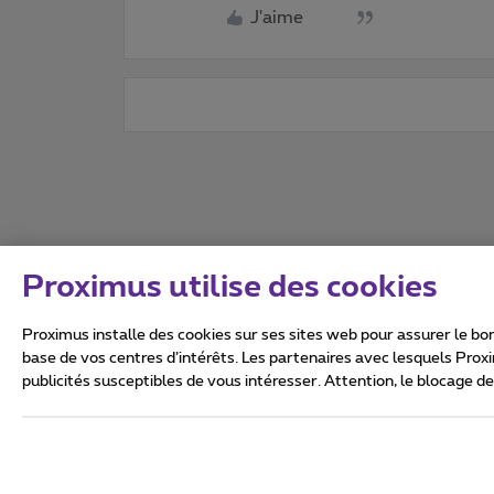
J'aime
Proximus utilise des cookies
Proximus installe des cookies sur ses sites web pour assurer le bon
base de vos centres d’intérêts. Les partenaires avec lesquels Prox
publicités susceptibles de vous intéresser. Attention, le blocage d
Tous droits réservés. ©
2026
Conditions générales, info 
Vie privée
Politique de ge
Ce site a été créé et est gér
Boulevard du Roi Albert II 27