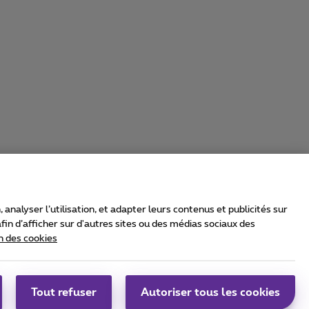
nalyser l’utilisation, et adapter leurs contenus et publicités sur
in d’afficher sur d'autres sites ou des médias sociaux des
n des cookies
rrier & Wholesale Solutions
oximus Group
|
Telindus
Tout refuser
Autoriser tous les cookies
bs
|
Sitemap