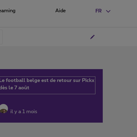
eaming
Aide
FR
Le football belge est de retour sur Pickx
dès le 7 août
il y a 1 mois