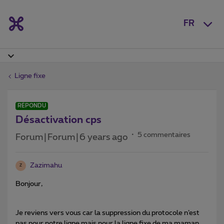
FR
Ligne fixe
RÉPONDU
Désactivation cps
5 commentaires
Forum|Forum|6 years ago
Zazimahu
Z
Bonjour,
Je reviens vers vous car la suppression du protocole n’est
pas pour notre ligne mais pour la ligne fixe de ma maman.