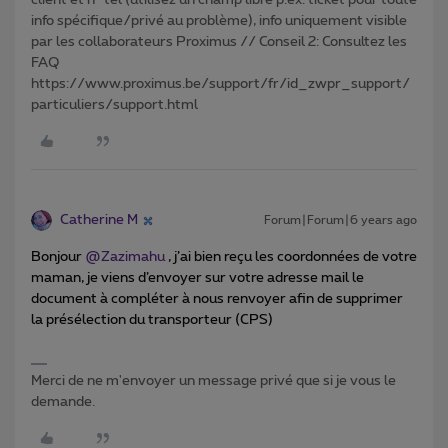
client et n° tél (utilisez un champ libre p.ex. ticket pour toute
info spécifique/privé au problème), info uniquement visible
par les collaborateurs Proximus // Conseil 2: Consultez les
FAQ
https://www.proximus.be/support/fr/id_zwpr_support/
particuliers/support.html
Catherine M
Forum|Forum|6 years ago
Bonjour
@Zazimahu
, j’ai bien reçu les coordonnées de votre
maman, je viens d’envoyer sur votre adresse mail le
document à compléter à nous renvoyer afin de supprimer
la présélection du transporteur (CPS)
Merci de ne m'envoyer un message privé que si je vous le
demande.