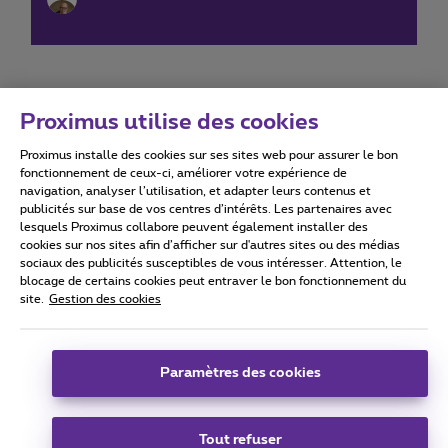
Proximus utilise des cookies
Proximus installe des cookies sur ses sites web pour assurer le bon
Conditions d'utilisation
Accessibility statement
fonctionnement de ceux-ci, améliorer votre expérience de
navigation, analyser l’utilisation, et adapter leurs contenus et
publicités sur base de vos centres d’intérêts. Les partenaires avec
lesquels Proximus collabore peuvent également installer des
cookies sur nos sites afin d’afficher sur d'autres sites ou des médias
sociaux des publicités susceptibles de vous intéresser. Attention, le
Tous droits réservés. ©
2026
Proximus
blocage de certains cookies peut entraver le bon fonctionnement du
site.
Gestion des cookies
Conditions générales, info consommateur
Liste des prix et tarifs
Accessibilité
Vie privée
Politique de gestion des cookies
Cookie manager
Coordonnées de l’entreprise
Paramètres des cookies
Ce site a été créé et est géré conformément au droit belge.
Boulevard du Roi Albert II 27 - B-1030 Bruxelles.
Tout refuser