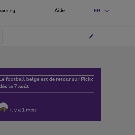
eaming
Aide
FR
Le football belge est de retour sur Pickx
dès le 7 août
il y a 1 mois