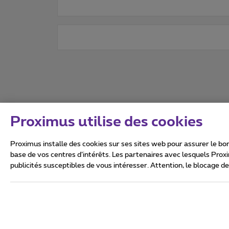
Proximus utilise des cookies
Proximus installe des cookies sur ses sites web pour assurer le bon
base de vos centres d’intérêts. Les partenaires avec lesquels Prox
publicités susceptibles de vous intéresser. Attention, le blocage d
Tous droits réservés. ©
2026
Conditions générales, info 
Vie privée
Politique de ge
Ce site a été créé et est gér
Boulevard du Roi Albert II 27