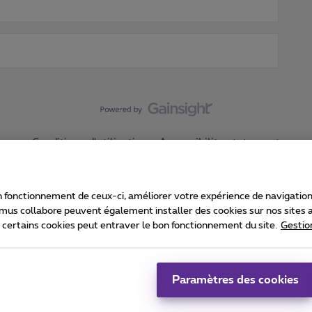
Conditions d'utilisation
Accessibility statement
 fonctionnement de ceux-ci, améliorer votre expérience de navigation, a
imus collabore peuvent également installer des cookies sur nos sites af
e certains cookies peut entraver le bon fonctionnement du site.
Gestio
Proximus
consommateur
Liste des prix et tarifs
Accessibilité
stion des cookies
Cookie manager
Coordonnées de l’entreprise
Ca
é conformément au droit belge.
Pr
Paramètres des cookies
 - B-1030 Bruxelles.
Jo