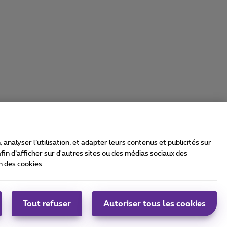
nalyser l’utilisation, et adapter leurs contenus et publicités sur
in d’afficher sur d'autres sites ou des médias sociaux des
n des cookies
rrier & Wholesale Solutions
oximus Group
|
Telindus
Tout refuser
Autoriser tous les cookies
bs
|
Sitemap