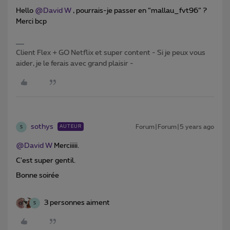
Hello
@David W
, pourrais-je passer en “mallau_fvt96” ?
Merci bcp
Client Flex + GO Netflix et super content - Si je peux vous
aider, je le ferais avec grand plaisir -
sothys
Forum|Forum|5 years ago
AUTEUR
S
@David W
Merciiiii.
C'est super gentil.
Bonne soirée
3 personnes aiment
S