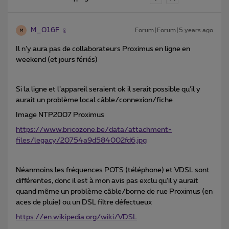
M_016F
Forum|Forum|5 years ago
M
Il n’y aura pas de collaborateurs Proximus en ligne en
weekend (et jours fériés)
Si la ligne et l’appareil seraient ok il serait possible qu’il y
aurait un problème local câble/connexion/fiche
Image NTP2007 Proximus
https://www.bricozone.be/data/attachment-
files/legacy/20754a9d584002fd6.jpg
Néanmoins les fréquences POTS (téléphone) et VDSL sont
différentes, donc il est à mon avis pas exclu qu’il y aurait
quand même un problème câble/borne de rue Proximus (en
aces de pluie) ou un DSL filtre défectueux
https://en.wikipedia.org/wiki/VDSL