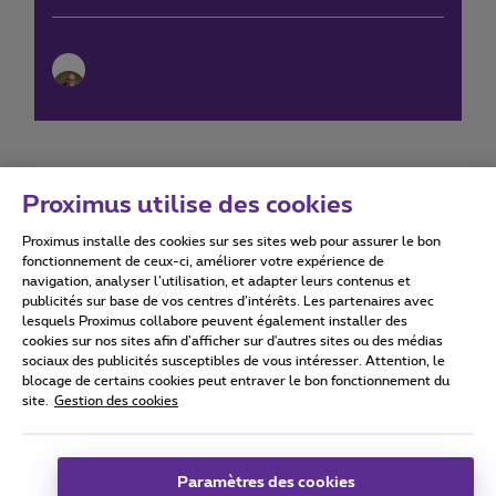
Proximus utilise des cookies
Proximus installe des cookies sur ses sites web pour assurer le bon
Conditions d'utilisation
Accessibility statement
fonctionnement de ceux-ci, améliorer votre expérience de
navigation, analyser l’utilisation, et adapter leurs contenus et
publicités sur base de vos centres d’intérêts. Les partenaires avec
lesquels Proximus collabore peuvent également installer des
cookies sur nos sites afin d’afficher sur d'autres sites ou des médias
sociaux des publicités susceptibles de vous intéresser. Attention, le
Tous droits réservés. ©
2026
Proximus
blocage de certains cookies peut entraver le bon fonctionnement du
site.
Gestion des cookies
Conditions générales, info consommateur
Liste des prix et tarifs
Accessibilité
Vie privée
Politique de gestion des cookies
Cookie manager
Coordonnées de l’entreprise
Paramètres des cookies