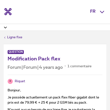
FR
Ligne fixe
QUESTION
Modification Pack flex
1 commentaire
Forum|Forum|4 years ago
Riquet
R
Bonjour,
Je possède actuellement un pack flex fiber gigabit dont le
prix est de 79,99 € + 25 € pour 2 GSM liés au pack.
N’ayant aucun besoin de ma ligne fixe, je souhaiterais la