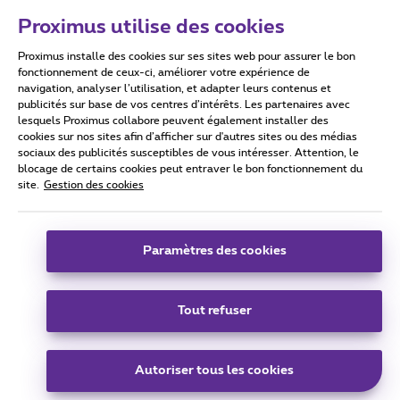
Proximus utilise des cookies
Proximus installe des cookies sur ses sites web pour assurer le bon
Conditions d'utilisation
Accessibility statement
fonctionnement de ceux-ci, améliorer votre expérience de
navigation, analyser l’utilisation, et adapter leurs contenus et
publicités sur base de vos centres d’intérêts. Les partenaires avec
lesquels Proximus collabore peuvent également installer des
cookies sur nos sites afin d’afficher sur d'autres sites ou des médias
sociaux des publicités susceptibles de vous intéresser. Attention, le
Tous droits réservés. ©
2026
Proximus
blocage de certains cookies peut entraver le bon fonctionnement du
site.
Gestion des cookies
Conditions générales, info consommateur
Liste des prix et tarifs
Accessibilité
Vie privée
Politique de gestion des cookies
Cookie manager
Coordonnées de l’entreprise
Paramètres des cookies
Ce site a été créé et est géré conformément au droit belge.
Boulevard du Roi Albert II 27 - B-1030 Bruxelles.
Tout refuser
Carrier & Wholesale Solutions
Autoriser tous les cookies
Proximus Group
|
Telindus
Jobs
|
Sitemap