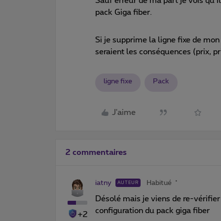
Sauf erreur de ma part je vois qu’il
pack Giga fiber.
Si je supprime la ligne fixe de mon
seraient les conséquences (prix, pr
ligne fixe
Pack
J'aime
2 commentaires
iatny
Habitué
AUTEUR
Désolé mais je viens de re-vérifier 
configuration du pack giga fiber
+2