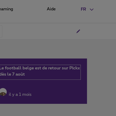
eaming
Aide
FR
Le football belge est de retour sur Pickx
dès le 7 août
il y a 1 mois