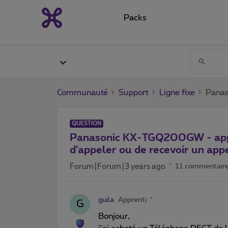
Packs
Communauté
Support
Ligne fixe
Panas
QUESTION
Panasonic KX-TGQ200GW - appai
d'appeler ou de recevoir un app
Forum|Forum|3 years ago
11 commentair
guila
Apprenti
G
Bonjour,