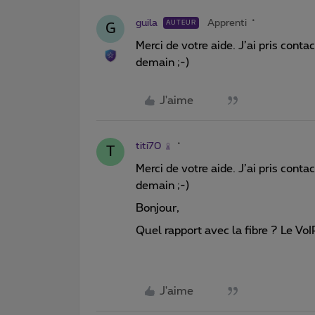
guila
Apprenti
AUTEUR
G
Merci de votre aide. J’ai pris cont
demain ;-)
J'aime
titi70
T
Merci de votre aide. J’ai pris cont
demain ;-)
Bonjour,
Quel rapport avec la fibre ? Le Vo
J'aime