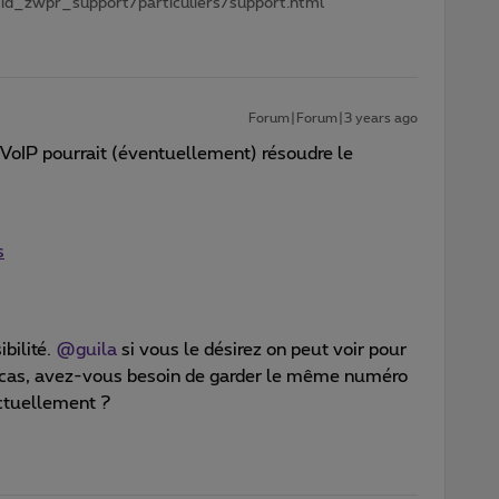
id_zwpr_support/particuliers/support.html
Forum|Forum|3 years ago
VoIP pourrait (éventuellement) résoudre le
s
bilité.
@guila
si vous le désirez on peut voir pour
e cas, avez-vous besoin de garder le même numéro
ctuellement ?