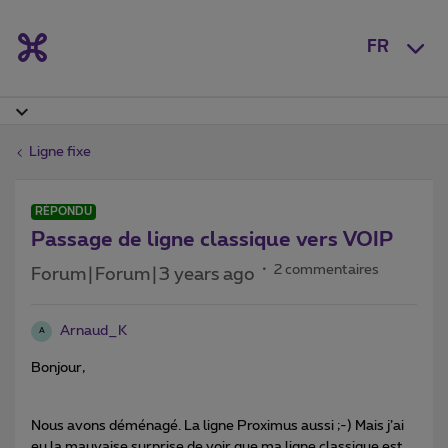
FR
Ligne fixe
RÉPONDU
Passage de ligne classique vers VOIP
2 commentaires
Forum|Forum|3 years ago
Arnaud_K
A
Bonjour,
Nous avons déménagé. La ligne Proximus aussi ;-) Mais j’ai
eu la mauvaise surprise de voir que ma ligne classique est