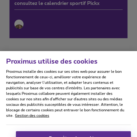
consultez le calendrier sportif Pickx
Proximus utilise des cookies
Proximus installe des cookies sur ses sites web pour assurer le bon
Conditions d'utilisation
Accessibility statement
fonctionnement de ceux-ci, améliorer votre expérience de
navigation, analyser l’utilisation, et adapter leurs contenus et
publicités sur base de vos centres d’intérêts. Les partenaires avec
lesquels Proximus collabore peuvent également installer des
cookies sur nos sites afin d’afficher sur d'autres sites ou des médias
sociaux des publicités susceptibles de vous intéresser. Attention, le
Tous droits réservés. ©
2026
Proximus
blocage de certains cookies peut entraver le bon fonctionnement du
site.
Gestion des cookies
Conditions générales, info consommateur
Liste des prix et tarifs
Accessibilité
Vie privée
Politique de gestion des cookies
Cookie manager
Coordonnées de l’entreprise