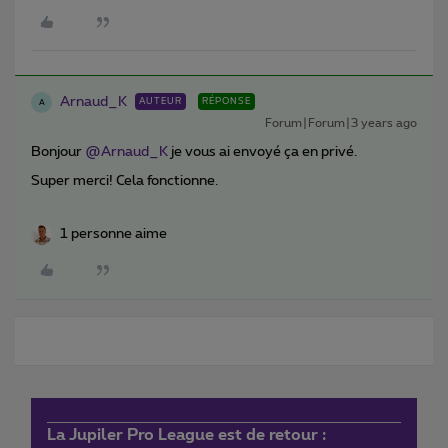
Arnaud_K
AUTEUR
RÉPONSE
A
Forum|Forum|3 years ago
Bonjour
@Arnaud_K
je vous ai envoyé ça en privé.
Super merci! Cela fonctionne.
1 personne aime
La Jupiler Pro League est de retour :