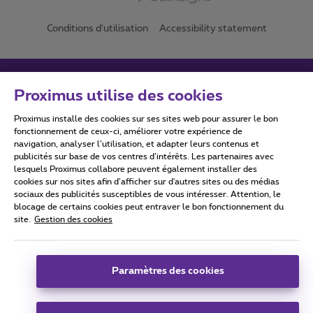
Conditions d'utilisation
Accessibility statement
Proximus utilise des cookies
Tous droits réservés. ©
2026
Proximus
Proximus installe des cookies sur ses sites web pour assurer le bon
Conditions générales, info consommateur
fonctionnement de ceux-ci, améliorer votre expérience de
Liste des prix et tarifs
Accessibilité
Vie privée
navigation, analyser l’utilisation, et adapter leurs contenus et
Politique de gestion des cookies
Cookie manager
publicités sur base de vos centres d’intérêts. Les partenaires avec
Coordonnées de l’entreprise
lesquels Proximus collabore peuvent également installer des
Ce site a été créé et est géré conformément au droit belge.
cookies sur nos sites afin d’afficher sur d'autres sites ou des médias
sociaux des publicités susceptibles de vous intéresser. Attention, le
Boulevard du Roi Albert II 27 - B-1030 Bruxelles.
blocage de certains cookies peut entraver le bon fonctionnement du
site.
Gestion des cookies
Carrier & Wholesale Solutions
Proximus Group
|
Telindus
Paramètres des cookies
Jobs
|
Sitemap