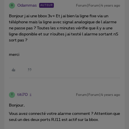
Odammas
Forum|Forum|4 years ago
AUTEUR
O
Bonjour j ai une bbox 3v+ Et j ai bien la ligne fixe via un
téléphone mais la ligne avec signal analogique de l alarme
ne passe pas ? Toutes les x minutes vérifie que il y a une
ligne disponible et sur n’ouîtes j ai testé l alarme sortant nS
sort pas ?
merci
titi70
Forum|Forum|4 years ago
T
Bonjour,
Vous avez connecté votre alarme comment ? Attention que
seul un des deux ports RJ11 est actif sur la bbox.