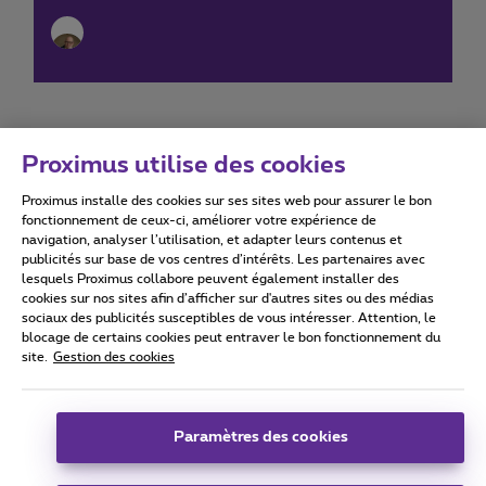
Proximus utilise des cookies
Proximus installe des cookies sur ses sites web pour assurer le bon
Conditions d'utilisation
Accessibility statement
fonctionnement de ceux-ci, améliorer votre expérience de
navigation, analyser l’utilisation, et adapter leurs contenus et
publicités sur base de vos centres d’intérêts. Les partenaires avec
lesquels Proximus collabore peuvent également installer des
cookies sur nos sites afin d’afficher sur d'autres sites ou des médias
sociaux des publicités susceptibles de vous intéresser. Attention, le
Tous droits réservés. ©
2026
Proximus
blocage de certains cookies peut entraver le bon fonctionnement du
site.
Gestion des cookies
Conditions générales, info consommateur
Liste des prix et tarifs
Accessibilité
Vie privée
Politique de gestion des cookies
Cookie manager
Coordonnées de l’entreprise
Paramètres des cookies
Ce site a été créé et est géré conformément au droit belge.
Boulevard du Roi Albert II 27 - B-1030 Bruxelles.