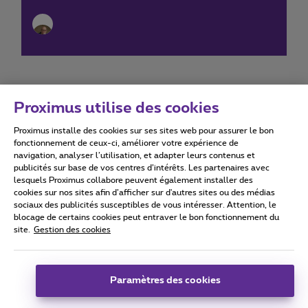
Proximus utilise des cookies
Proximus installe des cookies sur ses sites web pour assurer le bon
Conditions d'utilisation
Accessibility statement
fonctionnement de ceux-ci, améliorer votre expérience de
navigation, analyser l’utilisation, et adapter leurs contenus et
publicités sur base de vos centres d’intérêts. Les partenaires avec
lesquels Proximus collabore peuvent également installer des
cookies sur nos sites afin d’afficher sur d'autres sites ou des médias
sociaux des publicités susceptibles de vous intéresser. Attention, le
Tous droits réservés. ©
2026
Proximus
blocage de certains cookies peut entraver le bon fonctionnement du
site.
Gestion des cookies
Conditions générales, info consommateur
Liste des prix et tarifs
Accessibilité
Vie privée
Politique de gestion des cookies
Cookie manager
Coordonnées de l’entreprise
Paramètres des cookies
Ce site a été créé et est géré conformément au droit belge.
Boulevard du Roi Albert II 27 - B-1030 Bruxelles.