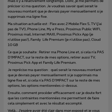
mais il y a relativement longtemps. Donc, je me permets de
préciser ici ma question. Je voudrais savoir quel serait le
nouveau montant que je devrais payer mensuellement si je
supprimais ma ligne fixe.
Ma situation actuelle est : Flex avec 2 Mobile Flex S, TV (j’ai
pas de TV!), Phone Line, My e Press, Proximus Public WIFI,
Proximus mail, Internet MAXI, Proximus Pickx App (je
n’utilise pas!), Family Life Premium (je n’utilise pas), Cloud
10 GB
Ce que je souhaite : Retirer ma Phone Line et, si cela n’a PAS
D’IMPACT, sur le reste de mes options, retirer aussi TV,
Proximus Pick App et Family Life Premium.
Je reprécise ma question : quel serait le nouveau montant
que je devrais payer mensuellement si je supprimais ma
ligne fixe et, si cela n’a PAS D’IMPACT sur le reste de mes
options, les options mentionnées ci-dessus.
Ensuite, comment procéder efficacement car je doute fort
que les contraintes mentionnées me permettent de faire
cela simplement et avec le résultat escompté.
Voilà… J’espère avoir été clair dans mon exposé et je vous