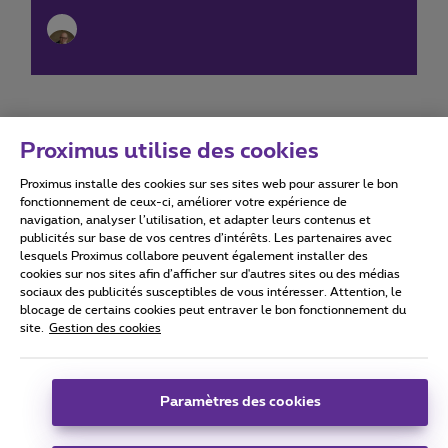
Proximus utilise des cookies
Proximus installe des cookies sur ses sites web pour assurer le bon
Conditions d'utilisation
Accessibility statement
fonctionnement de ceux-ci, améliorer votre expérience de
navigation, analyser l’utilisation, et adapter leurs contenus et
publicités sur base de vos centres d’intérêts. Les partenaires avec
lesquels Proximus collabore peuvent également installer des
cookies sur nos sites afin d’afficher sur d'autres sites ou des médias
sociaux des publicités susceptibles de vous intéresser. Attention, le
Tous droits réservés. ©
2026
Proximus
blocage de certains cookies peut entraver le bon fonctionnement du
site.
Gestion des cookies
Conditions générales, info consommateur
Liste des prix et tarifs
Accessibilité
Vie privée
Politique de gestion des cookies
Cookie manager
Coordonnées de l’entreprise
Paramètres des cookies
Ce site a été créé et est géré conformément au droit belge.
Boulevard du Roi Albert II 27 - B-1030 Bruxelles.