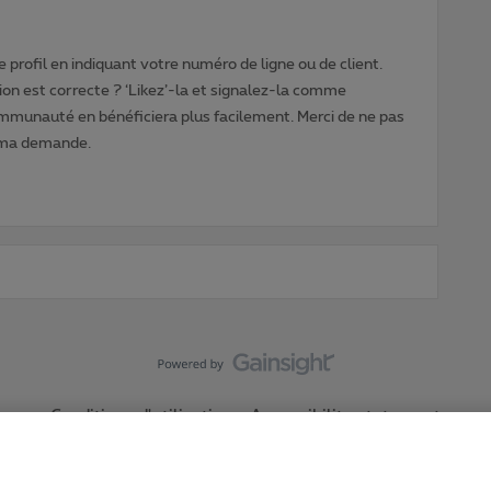
 profil en indiquant votre numéro de ligne ou de client.
ion est correcte ? ‘Likez’-la et signalez-la comme
ommunauté en bénéficiera plus facilement. Merci de ne pas
 ma demande.
Conditions d'utilisation
Accessibility statement