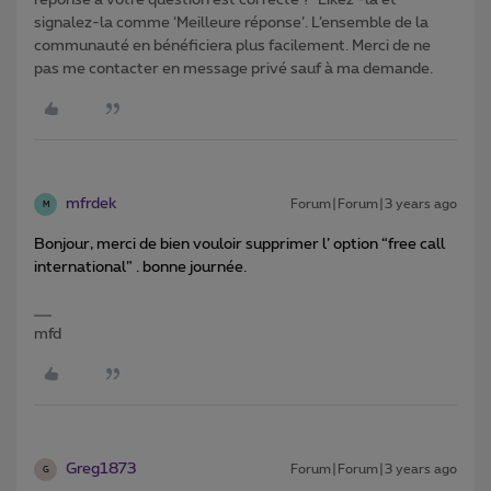
réponse à votre question est correcte ? ‘Likez’-la et
signalez-la comme ‘Meilleure réponse’. L’ensemble de la
communauté en bénéficiera plus facilement. Merci de ne
pas me contacter en message privé sauf à ma demande.
mfrdek
Forum|Forum|3 years ago
M
Bonjour, merci de bien vouloir supprimer l’ option “free call
international” . bonne journée.
mfd
Greg1873
Forum|Forum|3 years ago
G