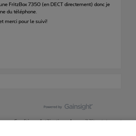
ur une FritzBox 7350 (en DECT directement) donc je
ne du téléphone.
et merci pour le suivi!
Conditions d'utilisation
Accessibility statement