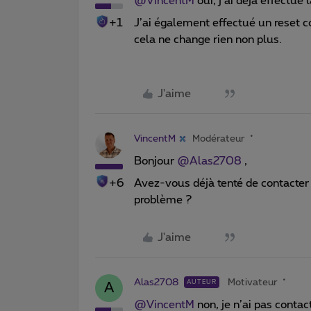
@VincentM
oui, j’ai déjà effectu
+1
J’ai également effectué un reset c
cela ne change rien non plus.
J'aime
VincentM
Modérateur
Bonjour
@Alas2708
,
+6
Avez-vous déjà tenté de contacter 
problème ?
J'aime
Alas2708
Motivateur
AUTEUR
A
@VincentM
non, je n’ai pas contac