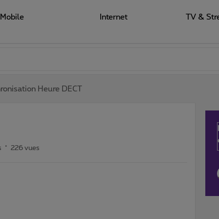
Mobile
Internet
TV & Str
ronisation Heure DECT
s
226 vues