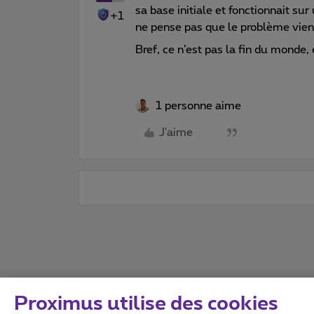
sa base initiale et fonctionnait s
+1
ne pense pas que le problème vien
Bref, ce n’est pas la fin du monde, 
1 personne aime
J'aime
Proximus utilise des cookies