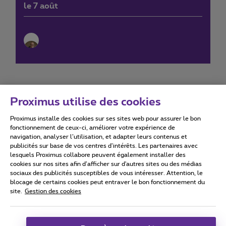
le 7 août
Proximus utilise des cookies
Proximus installe des cookies sur ses sites web pour assurer le bon
Conditions d'utilisation
Accessibility statement
fonctionnement de ceux-ci, améliorer votre expérience de
navigation, analyser l’utilisation, et adapter leurs contenus et
publicités sur base de vos centres d’intérêts. Les partenaires avec
lesquels Proximus collabore peuvent également installer des
cookies sur nos sites afin d’afficher sur d'autres sites ou des médias
sociaux des publicités susceptibles de vous intéresser. Attention, le
Tous droits réservés. ©
2026
Proximus
blocage de certains cookies peut entraver le bon fonctionnement du
site.
Gestion des cookies
Conditions générales, info consommateur
Liste des prix et tarifs
Accessibilité
Vie privée
Politique de gestion des cookies
Cookie manager
Coordonnées de l’entreprise