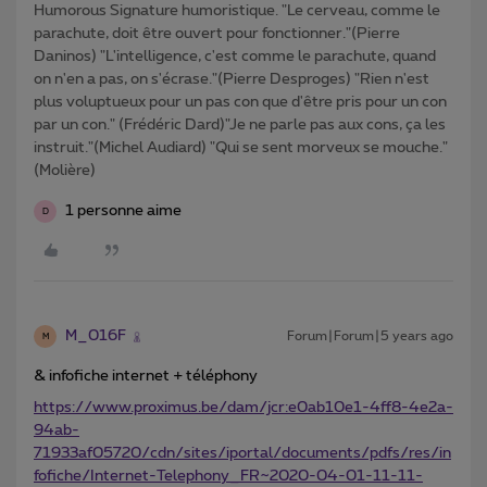
Humorous Signature humoristique. "Le cerveau, comme le
parachute, doit être ouvert pour fonctionner."(Pierre
Daninos) "L'intelligence, c'est comme le parachute, quand
on n'en a pas, on s'écrase."(Pierre Desproges) "Rien n'est
plus voluptueux pour un pas con que d'être pris pour un con
par un con." (Frédéric Dard)"Je ne parle pas aux cons, ça les
instruit."(Michel Audiard) "Qui se sent morveux se mouche."
(Molière)
1 personne aime
D
M_016F
Forum|Forum|5 years ago
M
& infofiche internet + téléphony
https://www.proximus.be/dam/jcr:e0ab10e1-4ff8-4e2a-
94ab-
71933af05720/cdn/sites/iportal/documents/pdfs/res/in
fofiche/Internet-Telephony_FR~2020-04-01-11-11-