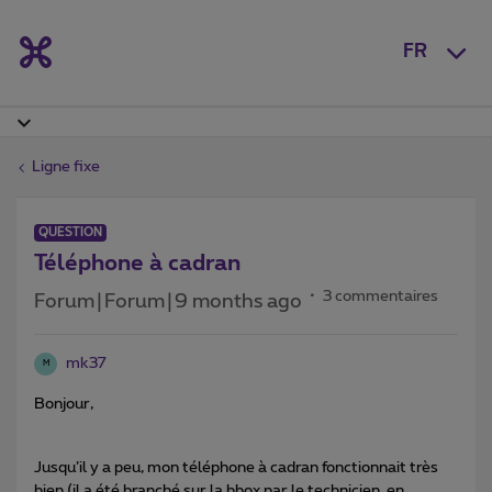
FR
Ligne fixe
QUESTION
Téléphone à cadran
3 commentaires
Forum|Forum|9 months ago
mk37
M
Bonjour,
Jusqu’il y a peu, mon téléphone à cadran fonctionnait très
bien (il a été branché sur la bbox par le technicien, en