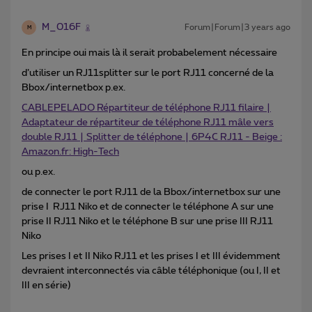
M_016F
Forum|Forum|3 years ago
M
En principe oui mais là il serait probabelement nécessaire
d’utiliser un RJ11splitter sur le port RJ11 concerné de la
Bbox/internetbox p.ex.
CABLEPELADO Répartiteur de téléphone RJ11 filaire |
Adaptateur de répartiteur de téléphone RJ11 mâle vers
double RJ11 | Splitter de téléphone | 6P4C RJ11 - Beige :
Amazon.fr: High-Tech
ou p.ex.
de connecter le port RJ11 de la Bbox/internetbox sur une
prise I RJ11 Niko et de connecter le téléphone A sur une
prise II RJ11 Niko et le téléphone B sur une prise III RJ11
Niko
Les prises I et II Niko RJ11 et les prises I et III évidemment
devraient interconnectés via câble téléphonique (ou I, II et
III en série)