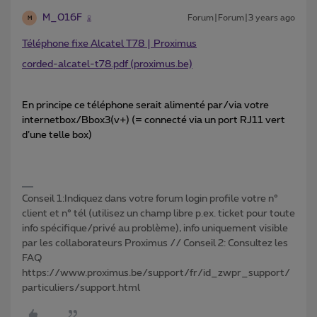
M_016F
Forum|Forum|3 years ago
M
Téléphone fixe Alcatel T78 | Proximus
corded-alcatel-t78.pdf (proximus.be)
En principe ce téléphone serait alimenté par/via votre
internetbox/Bbox3(v+) (= connecté via un port RJ11 vert
d’une telle box)
Conseil 1:Indiquez dans votre forum login profile votre n°
client et n° tél (utilisez un champ libre p.ex. ticket pour toute
info spécifique/privé au problème), info uniquement visible
par les collaborateurs Proximus // Conseil 2: Consultez les
FAQ
https://www.proximus.be/support/fr/id_zwpr_support/
particuliers/support.html