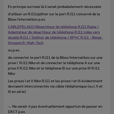
En principe oui mais là il serait probabelement nécessaire
d’utiliser un RJ11splitter sur le port RJ11 concerné de la
Bbox/internetbox p.ex.
CABLEPELADO Répartiteur de téléphone RJ11 filaire |
Adaptateur de répartiteur de téléphone RJ11 mâle vers
double RJ11 | Splitter de téléphone | 6P4C RJ11 - Beige :
Amazon.fr: High-Tech
ou p.ex.
de connecter le port RJ11 de la Bbox/internetbox sur une
prise I RJ11 Niko et de connecter le téléphone A sur une
prise II RJ11 Niko et le téléphone B sur une prise III RJ11
Niko
Les prises I et II Niko RJ11 et les prises I et III évidemment
devraient interconnectés via câble téléphonique (ou I, II et
III en série)
→ Ne serait-il pas éventuellement opportun de passer en
DECT p.ex.