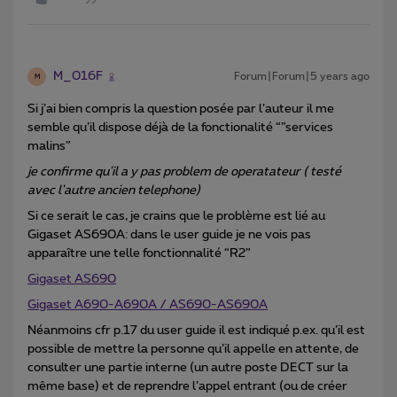
M_016F
Forum|Forum|5 years ago
M
Si j’ai bien compris la question posée par l’auteur il me
semble qu’il dispose déjà de la fonctionalité “”services
malins”
je confirme qu'il a y pas problem de operatateur ( testé
avec l'autre ancien telephone)
Si ce serait le cas, je crains que le problème est lié au
Gigaset AS690A: dans le user guide je ne vois pas
apparaître une telle fonctionnalité “R2”
Gigaset AS690
Gigaset A690-A690A / AS690-AS690A
Néanmoins cfr p.17 du user guide il est indiqué p.ex. qu’il est
possible de mettre la personne qu’il appelle en attente, de
consulter une partie interne (un autre poste DECT sur la
même base) et de reprendre l’appel entrant (ou de créer