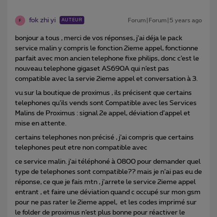
fok zhi yi
Forum|Forum|5 years ago
AUTEUR
F
bonjour a tous , merci de vos réponses, j’ai déja le pack
service malin y compris le fonction 2ieme appel, fonctionne
parfait avec mon ancien telephone fixe philips, donc c’est le
nouveau telephone gigaset AS690A qui n’est pas
compatible avec la servie 2ieme appel et conversation à 3.
vu sur la boutique de proximus , ils précisent que certains
telephones qu’ils vends sont Compatible avec les Services
Malins de Proximus : signal 2e appel, déviation d’appel et
mise en attente.
certains telephones non précisé , j’ai compris que certains
telephones peut etre non compatible avec
ce service malin. j’ai téléphoné à 0800 pour demander quel
type de telephones sont compatible?? mais je n’ai pas eu de
réponse, ce que je fais mtn , j’arrete le service 2ieme appel
entrant , et faire une déviation quand c occupé sur mon gsm
pour ne pas rater le 2ieme appel, et les codes imprimé sur
le folder de proximus n’est plus bonne pour réactiver le