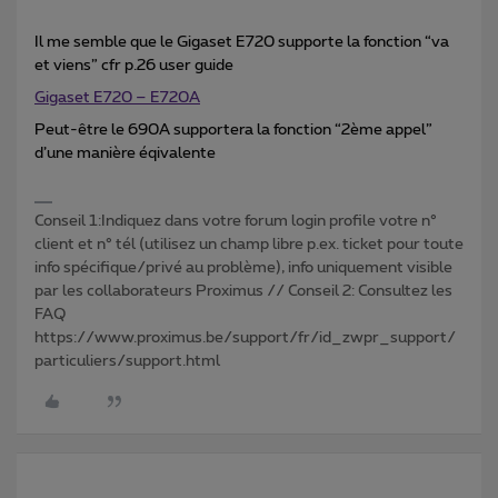
Il me semble que le Gigaset E720 supporte la fonction “va
et viens” cfr p.26 user guide
Gigaset E720 – E720A
Peut-être le 690A supportera la fonction “2ème appel”
d’une manière éqivalente
Conseil 1:Indiquez dans votre forum login profile votre n°
client et n° tél (utilisez un champ libre p.ex. ticket pour toute
info spécifique/privé au problème), info uniquement visible
par les collaborateurs Proximus // Conseil 2: Consultez les
FAQ
https://www.proximus.be/support/fr/id_zwpr_support/
particuliers/support.html