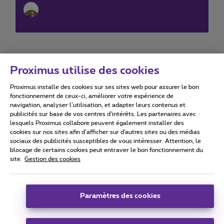
Proximus utilise des cookies
Proximus installe des cookies sur ses sites web pour assurer le bon
Conditions d'utilisation
Accessibility statement
fonctionnement de ceux-ci, améliorer votre expérience de
navigation, analyser l’utilisation, et adapter leurs contenus et
publicités sur base de vos centres d’intérêts. Les partenaires avec
lesquels Proximus collabore peuvent également installer des
cookies sur nos sites afin d’afficher sur d'autres sites ou des médias
sociaux des publicités susceptibles de vous intéresser. Attention, le
Tous droits réservés. ©
2026
Proximus
blocage de certains cookies peut entraver le bon fonctionnement du
site.
Gestion des cookies
Conditions générales, info consommateur
Liste des prix et tarifs
Accessibilité
Vie privée
Politique de gestion des cookies
Cookie manager
Coordonnées de l’entreprise
Paramètres des cookies
Ce site a été créé et est géré conformément au droit belge.
Boulevard du Roi Albert II 27 - B-1030 Bruxelles.