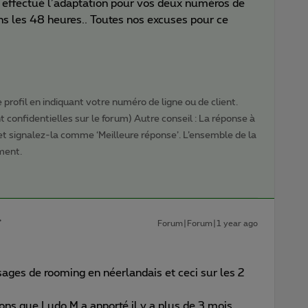
ai effectué l’adaptation pour vos deux numéros de
ans les 48 heures.. Toutes nos excuses pour ce
profil en indiquant votre numéro de ligne ou de client.
 confidentielles sur le forum) Autre conseil : La réponse à
 et signalez-la comme ‘Meilleure réponse’. L’ensemble de la
ment.
Forum|Forum|1 year ago
sages de rooming en néerlandais et ceci sur les 2
ons que Ludo M a apporté il y a plus de 3 mois