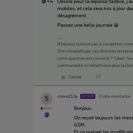
+4
Désolé pour la réponse tardive, j’
mobiles, et cela sera mis à jour d
désagrément.
Passez une belle journée 😀
N'hésitez surtout pas à compléter votre 
(Pas d'inquiétude, ces données resteront
votre question est correcte ? ‘Likez’-la
communauté en bénéficiera plus facile
J'aime
steve213a
Etoile montante
AUTEUR
S
Bonjour,
On reçoit toujours les mes
GSM.
Et ce malgré les modificati