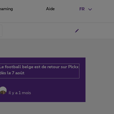
eaming
Aide
FR
Le football belge est de retour sur Pickx
dès le 7 août
il y a 1 mois