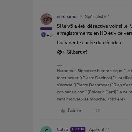
euronamur
Spécialiste
Si le v5 a été désactivé voir si le 
enregistrements en HD et vice ver
+6
Ou vider le cache du décodeur.
@+ Gilbert 😎
Humorous Signature humoristique. "Le 
fonctionner."(Pierre Daninos) "L'intelli
s'écrase."(Pierre Desproges) "Rien n'es
con par un con." (Frédéric Dard)"Je ne pa
sent morveux se mouche." (Molière)
J'aime
Catso
Apprenti
AUTEUR
C