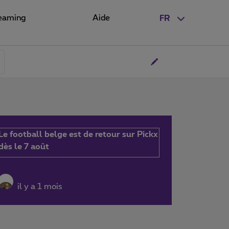
eaming
Aide
FR
Le football belge est de retour sur Pickx
dès le 7 août
il y a 1 mois