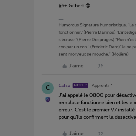
@+ Gilbert 😎
Humorous Signature humoristique. "Le 
fonctionner."(Pierre Daninos) "L'intelli
s'écrase."(Pierre Desproges) "Rien n'es
con par un con." (Frédéric Dard)"Je ne pa
sent morveux se mouche." (Molière)
J'aime
Catso
Apprenti
AUTEUR
C
J’ai appelé le 0800 pour désactiv
remplace fonctionne bien et les e
erreur. C’est le premier V7 installé
pour qu’ils confirment la désactiv
J'aime