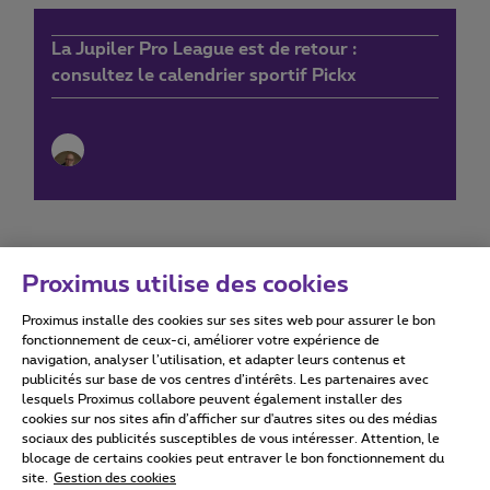
La Jupiler Pro League est de retour :
consultez le calendrier sportif Pickx
Proximus utilise des cookies
Proximus installe des cookies sur ses sites web pour assurer le bon
Conditions d'utilisation
Accessibility statement
fonctionnement de ceux-ci, améliorer votre expérience de
navigation, analyser l’utilisation, et adapter leurs contenus et
publicités sur base de vos centres d’intérêts. Les partenaires avec
lesquels Proximus collabore peuvent également installer des
cookies sur nos sites afin d’afficher sur d'autres sites ou des médias
sociaux des publicités susceptibles de vous intéresser. Attention, le
Tous droits réservés. ©
2026
Proximus
blocage de certains cookies peut entraver le bon fonctionnement du
site.
Gestion des cookies
Conditions générales, info consommateur