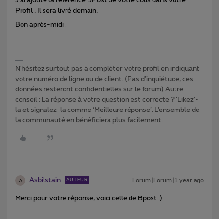
J’ai ajouté la référence BPost de votre colis dans votre
Profil . Il sera livré demain.
Bon après-midi .
N'hésitez surtout pas à compléter votre profil en indiquant
votre numéro de ligne ou de client. (Pas d'inquiétude, ces
données resteront confidentielles sur le forum) Autre
conseil : La réponse à votre question est correcte ? ‘Likez’-
la et signalez-la comme ‘Meilleure réponse’. L’ensemble de
la communauté en bénéficiera plus facilement.
Asbilstain
Forum|Forum|1 year ago
AUTEUR
A
Merci pour votre réponse, voici celle de Bpost :)