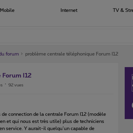
Mobile
Internet
TV & Str
du forum
problème centrale téléphonique Forum I12
e Forum I12
es
92 vues
s de connection de la centrale Forum I12 (modèle
en et qui nous est très utile) plus de techniciens
n service. Y aurait-il quelqu’un capable de