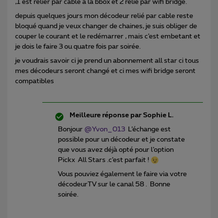
,1 est relier par câble a la bbox et 2 relie par wifi bridge.
depuis quelques jours mon décodeur relié par cable reste
bloqué quand je veux changer de chaines, je suis obliger de
couper le courant et le redémarrer , mais c’est embetant et
je dois le faire 3 ou quatre fois par soirée.
je voudrais savoir ci je prend un abonnement all star ci tous
mes décodeurs seront changé et ci mes wifi bridge seront
compatibles
Meilleure réponse par
Sophie L.
Bonjour
@Yvon_013
L’échange est
possible pour un décodeur et je constate
que vous avez déjà opté pour l’option
Pickx All Stars .c’est parfait !
Vous pouviez également le faire via votre
décodeurTV sur le canal 58 . Bonne
soirée.