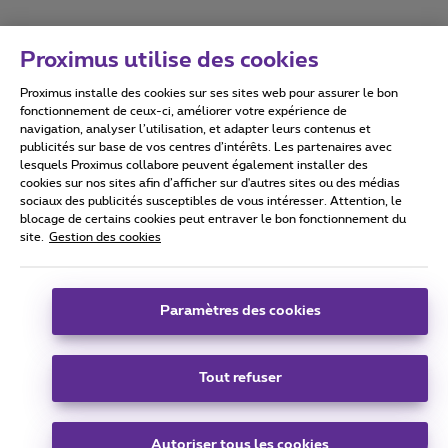
Proximus utilise des cookies
Proximus installe des cookies sur ses sites web pour assurer le bon
Conditions d'utilisation
Accessibility statement
fonctionnement de ceux-ci, améliorer votre expérience de
navigation, analyser l’utilisation, et adapter leurs contenus et
publicités sur base de vos centres d’intérêts. Les partenaires avec
lesquels Proximus collabore peuvent également installer des
cookies sur nos sites afin d’afficher sur d'autres sites ou des médias
sociaux des publicités susceptibles de vous intéresser. Attention, le
Tous droits réservés. ©
2026
Proximus
blocage de certains cookies peut entraver le bon fonctionnement du
site.
Gestion des cookies
Conditions générales, info consommateur
Liste des prix et tarifs
Accessibilité
Vie privée
Politique de gestion des cookies
Cookie manager
Coordonnées de l’entreprise
Paramètres des cookies
Ce site a été créé et est géré conformément au droit belge.
Boulevard du Roi Albert II 27 - B-1030 Bruxelles.
Tout refuser
Carrier & Wholesale Solutions
Autoriser tous les cookies
Proximus Group
|
Telindus