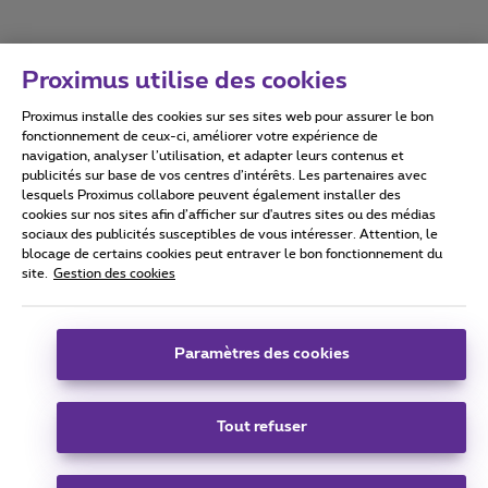
Proximus utilise des cookies
Proximus installe des cookies sur ses sites web pour assurer le bon
Conditions d'utilisation
Accessibility statement
fonctionnement de ceux-ci, améliorer votre expérience de
navigation, analyser l’utilisation, et adapter leurs contenus et
publicités sur base de vos centres d’intérêts. Les partenaires avec
lesquels Proximus collabore peuvent également installer des
cookies sur nos sites afin d’afficher sur d'autres sites ou des médias
sociaux des publicités susceptibles de vous intéresser. Attention, le
Tous droits réservés. ©
2026
Proximus
blocage de certains cookies peut entraver le bon fonctionnement du
site.
Gestion des cookies
Conditions générales, info consommateur
Liste des prix et tarifs
Accessibilité
Vie privée
Politique de gestion des cookies
Cookie manager
Coordonnées de l’entreprise
Paramètres des cookies
Ce site a été créé et est géré conformément au droit belge.
Boulevard du Roi Albert II 27 - B-1030 Bruxelles.
Tout refuser
Carrier & Wholesale Solutions