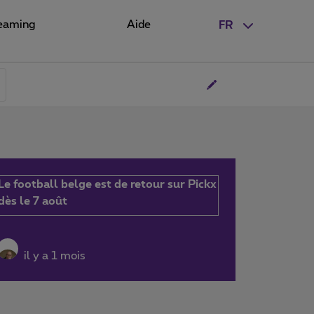
eaming
Aide
FR
Le football belge est de retour sur Pickx
dès le 7 août
il y a 1 mois