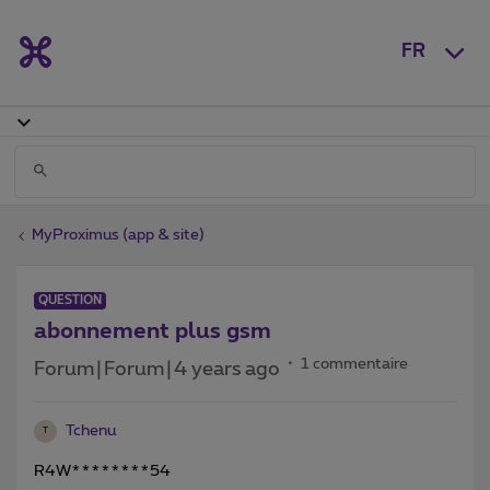
FR
MyProximus (app & site)
QUESTION
abonnement plus gsm
1 commentaire
Forum|Forum|4 years ago
Tchenu
T
R4W********54