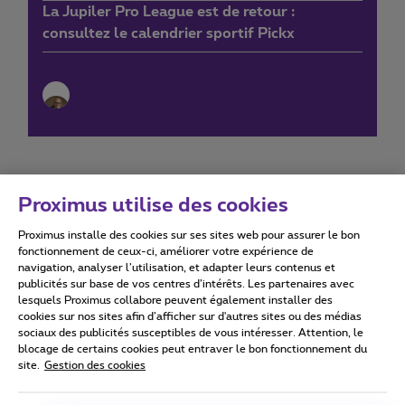
La Jupiler Pro League est de retour :
consultez le calendrier sportif Pickx
Proximus utilise des cookies
Proximus installe des cookies sur ses sites web pour assurer le bon
Conditions d'utilisation
Accessibility statement
fonctionnement de ceux-ci, améliorer votre expérience de
navigation, analyser l’utilisation, et adapter leurs contenus et
publicités sur base de vos centres d’intérêts. Les partenaires avec
lesquels Proximus collabore peuvent également installer des
cookies sur nos sites afin d’afficher sur d'autres sites ou des médias
sociaux des publicités susceptibles de vous intéresser. Attention, le
Tous droits réservés. ©
2026
Proximus
blocage de certains cookies peut entraver le bon fonctionnement du
site.
Gestion des cookies
Conditions générales, info consommateur
Liste des prix et tarifs
Accessibilité
Vie privée