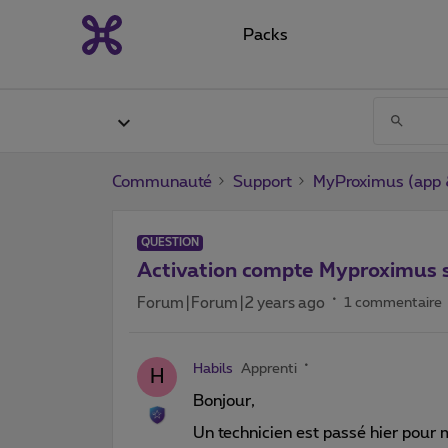
Packs
Communauté
Support
MyProximus (app &
QUESTION
Activation compte Myproximus s
Forum|Forum|2 years ago
1 commentaire
Habils
Apprenti
H
Bonjour,
Un technicien est passé hier pour 