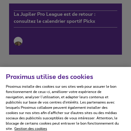
La Jupiler Pro League est de retour :
consultez le calendrier sportif Pickx
Proximus utilise des cookies
Proximus installe des cookies sur ses sites web pour assurer le bon
Conditions d'utilisation
Accessibility statement
fonctionnement de ceux-ci, améliorer votre expérience de
navigation, analyser l’utilisation, et adapter leurs contenus et
publicités sur base de vos centres d’intérêts. Les partenaires avec
lesquels Proximus collabore peuvent également installer des
cookies sur nos sites afin d’afficher sur d'autres sites ou des médias
sociaux des publicités susceptibles de vous intéresser. Attention, le
Tous droits réservés. ©
2026
Proximus
blocage de certains cookies peut entraver le bon fonctionnement du
site.
Gestion des cookies
Conditions générales, info consommateur