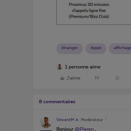
étranger
Appel
affichag
1 personne aime
J'aime
8 commentaires
VincentM
Modérateur
Bonjour
@Pieren
,