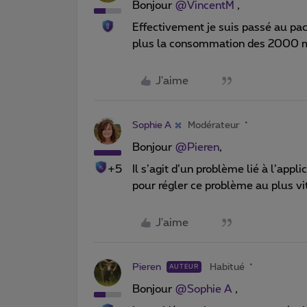
Bonjour
@VincentM
,
Effectivement je suis passé au pack 
plus la consommation des 2000 mi
J'aime
Sophie A
Modérateur
Bonjour
@Pieren
,
+5
Il s’agit d’un problème lié à l’app
pour régler ce problème au plus vi
J'aime
Pieren
Habitué
AUTEUR
Bonjour
@Sophie A
,