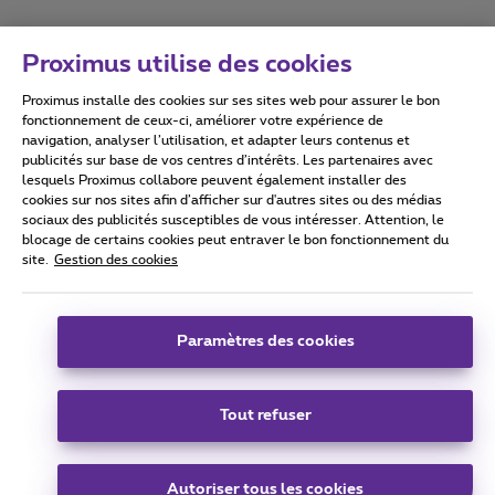
Proximus utilise des cookies
Proximus installe des cookies sur ses sites web pour assurer le bon
Conditions d'utilisation
Accessibility statement
fonctionnement de ceux-ci, améliorer votre expérience de
navigation, analyser l’utilisation, et adapter leurs contenus et
publicités sur base de vos centres d’intérêts. Les partenaires avec
lesquels Proximus collabore peuvent également installer des
cookies sur nos sites afin d’afficher sur d'autres sites ou des médias
sociaux des publicités susceptibles de vous intéresser. Attention, le
Tous droits réservés. ©
2026
Proximus
blocage de certains cookies peut entraver le bon fonctionnement du
site.
Gestion des cookies
Conditions générales, info consommateur
Liste des prix et tarifs
Accessibilité
Vie privée
Politique de gestion des cookies
Cookie manager
Coordonnées de l’entreprise
Paramètres des cookies
Ce site a été créé et est géré conformément au droit belge.
Boulevard du Roi Albert II 27 - B-1030 Bruxelles.
Tout refuser
Carrier & Wholesale Solutions
Autoriser tous les cookies
Proximus Group
|
Telindus