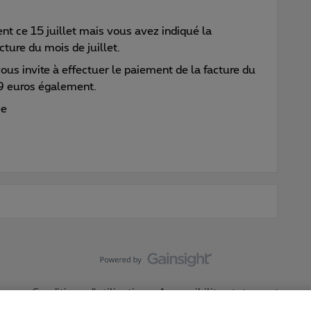
t ce 15 juillet mais vous avez indiqué la
ture du mois de juillet.
vous invite à effectuer le paiement de la facture du
9 euros également.
ée
Conditions d'utilisation
Accessibility statement