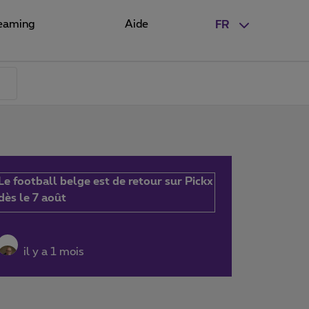
eaming
Aide
FR
Le football belge est de retour sur Pickx
dès le 7 août
il y a 1 mois