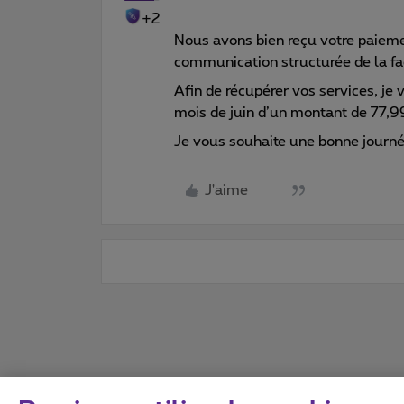
+2
Nous avons bien reçu votre paiemen
communication structurée de la fac
Afin de récupérer vos services, je 
mois de juin d’un montant de 77,9
Je vous souhaite une bonne journ
J'aime