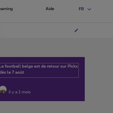
eaming
Aide
FR
Le football belge est de retour sur Pickx
dès le 7 août
il y a 1 mois