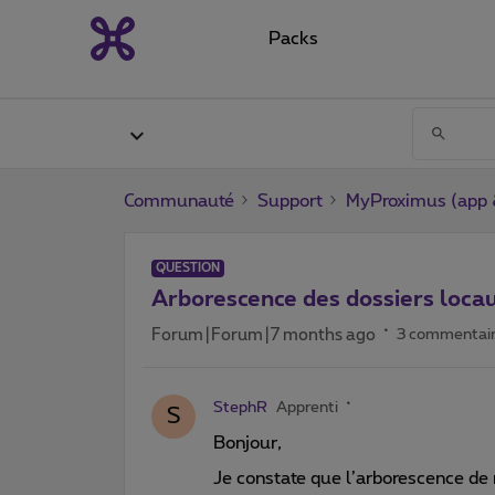
Packs
Communauté
Support
MyProximus (app &
QUESTION
Arborescence des dossiers loc
Forum|Forum|7 months ago
3 commentai
StephR
Apprenti
S
Bonjour,
Je constate que l’arborescence de