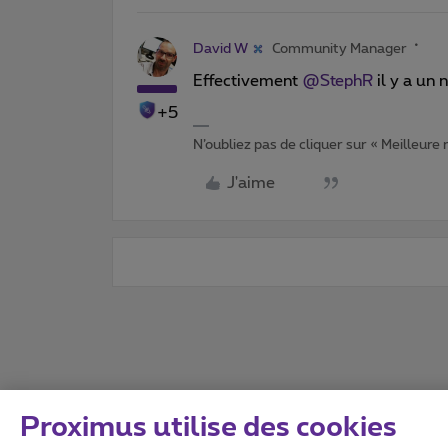
David W
Community Manager
Effectivement ​
@StephR
il y a un 
+5
N’oubliez pas de cliquer sur « Meilleure
J'aime
Proximus utilise des cookies