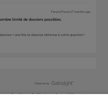
Forum|Forum|7 months ago
nombre limité de dossiers possibles.
 réponse » une fois la réponse obtenue à votre question !
Conditions d'utilisation
Accessibility statement