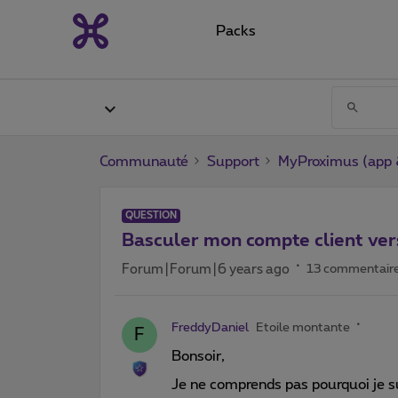
Packs
Communauté
Support
MyProximus (app &
QUESTION
Basculer mon compte client vers
Forum|Forum|6 years ago
13 commentair
FreddyDaniel
Etoile montante
F
Bonsoir,
Je ne comprends pas pourquoi je 