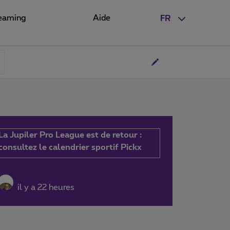
eaming
Aide
FR
La Jupiler Pro League est de retour :
consultez le calendrier sportif Pickx
il y a 22 heures