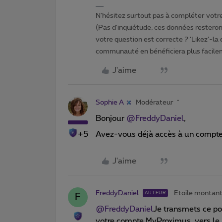
N'hésitez surtout pas à compléter votre 
(Pas d'inquiétude, ces données resteront
votre question est correcte ? ‘Likez’-la
communauté en bénéficiera plus facile
J'aime
Sophie A
Modérateur
Bonjour
@FreddyDaniel
,
+5
Avez-vous déjà accès à un compt
J'aime
FreddyDaniel
Etoile montan
AUTEUR
F
@FreddyDaniel
Je transmets ce po
votre compte MyProximus vers le