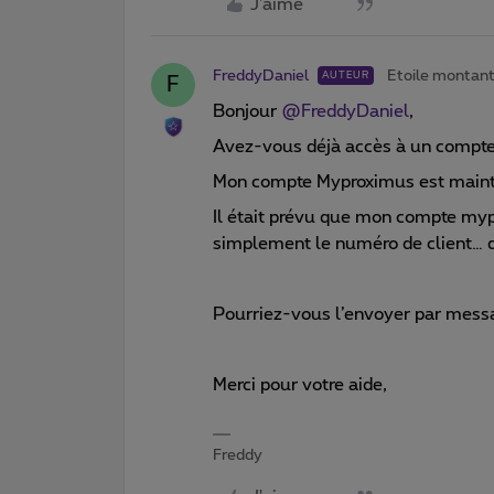
J'aime
FreddyDaniel
Etoile montan
AUTEUR
F
Bonjour
@FreddyDaniel
,
Avez-vous déjà accès à un compt
Mon compte Myproximus est maint
Il était prévu que mon compte my
simplement le numéro de client… q
Pourriez-vous l’envoyer par mess
Merci pour votre aide,
Freddy