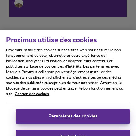
Proximus utilise des cookies
Proximus installe des cookies sur ses sites web pour assurer le bon
Conditions d'utilisation
Accessibility statement
fonctionnement de ceux-ci, améliorer votre expérience de
navigation, analyser l’utilisation, et adapter leurs contenus et
publicités sur base de vos centres d’intérêts. Les partenaires avec
lesquels Proximus collabore peuvent également installer des
cookies sur nos sites afin d’afficher sur d'autres sites ou des médias
sociaux des publicités susceptibles de vous intéresser. Attention, le
Tous droits réservés. ©
2026
Proximus
blocage de certains cookies peut entraver le bon fonctionnement du
site.
Gestion des cookies
Conditions générales, info consommateur
Liste des prix et tarifs
Accessibilité
Vie privée
Politique de gestion des cookies
Cookie manager
Coordonnées de l’entreprise
Paramètres des cookies
Ce site a été créé et est géré conformément au droit belge.
Boulevard du Roi Albert II 27 - B-1030 Bruxelles.