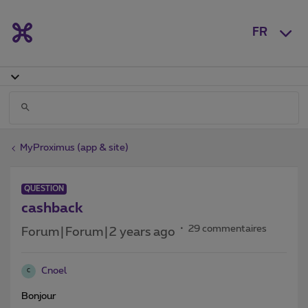
FR
MyProximus (app & site)
QUESTION
cashback
29 commentaires
Forum|Forum|2 years ago
Cnoel
C
Bonjour