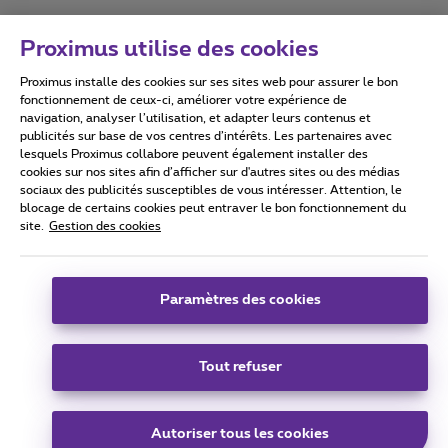
Proximus utilise des cookies
Proximus installe des cookies sur ses sites web pour assurer le bon
Conditions d'utilisation
Accessibility statement
fonctionnement de ceux-ci, améliorer votre expérience de
navigation, analyser l’utilisation, et adapter leurs contenus et
publicités sur base de vos centres d’intérêts. Les partenaires avec
lesquels Proximus collabore peuvent également installer des
cookies sur nos sites afin d’afficher sur d'autres sites ou des médias
sociaux des publicités susceptibles de vous intéresser. Attention, le
Tous droits réservés. ©
2026
Proximus
blocage de certains cookies peut entraver le bon fonctionnement du
site.
Gestion des cookies
Conditions générales, info consommateur
Liste des prix et tarifs
Accessibilité
Vie privée
Politique de gestion des cookies
Cookie manager
Coordonnées de l’entreprise
Paramètres des cookies
Ce site a été créé et est géré conformément au droit belge.
Boulevard du Roi Albert II 27 - B-1030 Bruxelles.
Tout refuser
Carrier & Wholesale Solutions
Autoriser tous les cookies
Proximus Group
|
Telindus