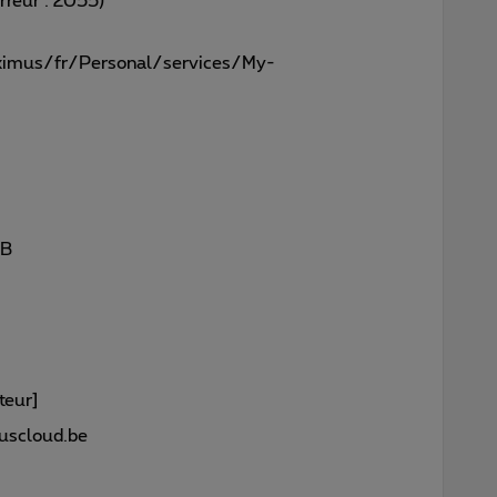
erreur : 2055)
ximus/fr/Personal/services/My-
GB
eur]
scloud.be