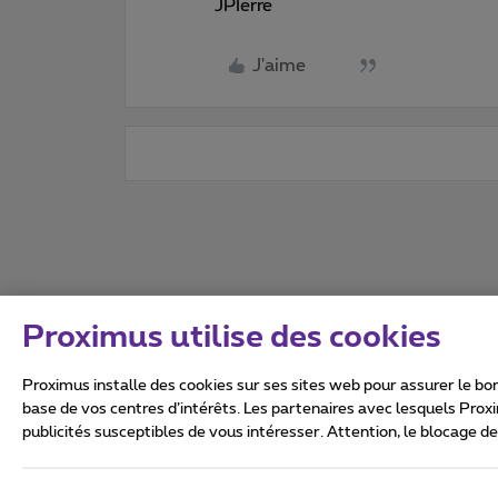
JPIerre
J'aime
Proximus utilise des cookies
Proximus installe des cookies sur ses sites web pour assurer le bon
base de vos centres d’intérêts. Les partenaires avec lesquels Prox
publicités susceptibles de vous intéresser. Attention, le blocage d
Tous droits réservés. ©
2026
Conditions générales, info 
Vie privée
Politique de ge