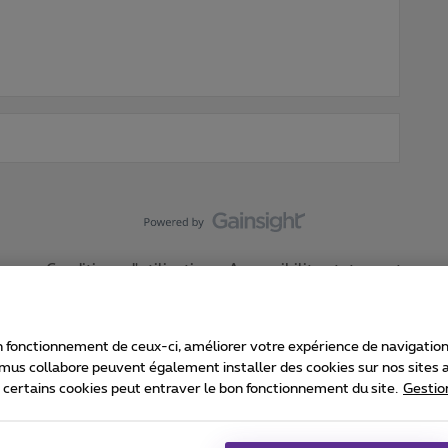
Conditions d'utilisation
Accessibility statement
 fonctionnement de ceux-ci, améliorer votre expérience de navigation, a
imus collabore peuvent également installer des cookies sur nos sites af
e certains cookies peut entraver le bon fonctionnement du site.
Gestio
Proximus
consommateur
Liste des prix et tarifs
Accessibilité
stion des cookies
Cookie manager
Coordonnées de l’entreprise
Ca