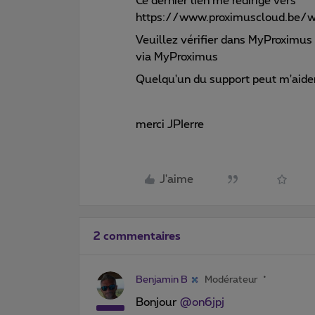
Ce dernier lien me redirige vers
https://www.proximuscloud.be/
Veuillez vérifier dans MyProximus s
via MyProximus
Quelqu'un du support peut m'aide
merci JPIerre
J'aime
2 commentaires
Benjamin B
Modérateur
Bonjour
@on6jpj