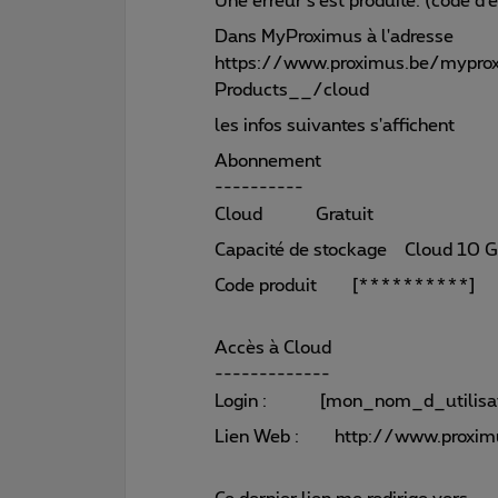
Une erreur s'est produite. (code d'
Dans MyProximus à l'adresse
https://www.proximus.be/mypro
Products__/cloud
les infos suivantes s'affichent
Abonnement
----------
Cloud Gratuit
Capacité de stockage Cloud 10 
Code produit [**********]
Accès à Cloud
-------------
Login : [mon_nom_d_utilisat
Lien Web : http://www.proximu