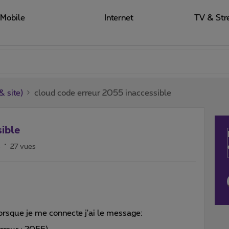
Mobile
Internet
TV & Str
 site)
cloud code erreur 2055 inaccessible
ible
s
27 vues
 lorsque je me connecte j'ai le message: