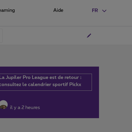
eaming
Aide
FR
La Jupiler Pro League est de retour :
consultez le calendrier sportif Pickx
il y a 2 heures