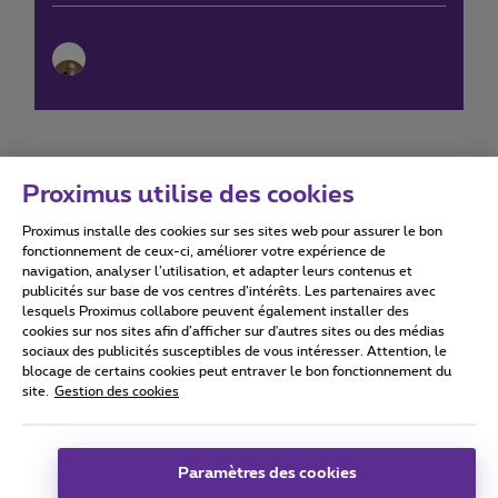
Proximus utilise des cookies
Proximus installe des cookies sur ses sites web pour assurer le bon
Conditions d'utilisation
Accessibility statement
fonctionnement de ceux-ci, améliorer votre expérience de
navigation, analyser l’utilisation, et adapter leurs contenus et
publicités sur base de vos centres d’intérêts. Les partenaires avec
lesquels Proximus collabore peuvent également installer des
cookies sur nos sites afin d’afficher sur d'autres sites ou des médias
sociaux des publicités susceptibles de vous intéresser. Attention, le
Tous droits réservés. ©
2026
Proximus
blocage de certains cookies peut entraver le bon fonctionnement du
site.
Gestion des cookies
Conditions générales, info consommateur
Liste des prix et tarifs
Accessibilité
Vie privée
Politique de gestion des cookies
Cookie manager
Coordonnées de l’entreprise
Paramètres des cookies
Ce site a été créé et est géré conformément au droit belge.