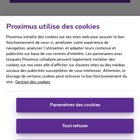
Proximus utilise des cookies
Proximus installe des cookies sur ses sites web pour assurer le bon
Conditions d'utilisation
Accessibility statement
fonctionnement de ceux-ci, améliorer votre expérience de
navigation, analyser l’utilisation, et adapter leurs contenus et
publicités sur base de vos centres d’intérêts. Les partenaires avec
lesquels Proximus collabore peuvent également installer des
cookies sur nos sites afin d’afficher sur d'autres sites ou des médias
sociaux des publicités susceptibles de vous intéresser. Attention, le
Tous droits réservés. ©
2026
Proximus
blocage de certains cookies peut entraver le bon fonctionnement du
site.
Gestion des cookies
Conditions générales, info consommateur
Liste des prix et tarifs
Accessibilité
Vie privée
Politique de gestion des cookies
Cookie manager
Coordonnées de l’entreprise
Paramètres des cookies
Ce site a été créé et est géré conformément au droit belge.
Boulevard du Roi Albert II 27 - B-1030 Bruxelles.
Tout refuser